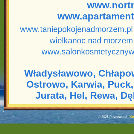
www.nort
www.apartament
www.taniepokojenadmorzem.pl
wielkanoc nad morzem
www.salonkosmetycznyw
Władysławowo,
Chłapo
Ostrowo,
Karwia,
Puck,
Jurata,
Hel,
Rewa,
Dę
© 2026 Polwysep.pl |
Ko