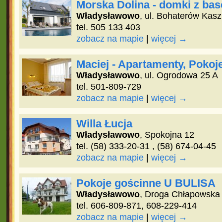
Morska Dolina - domki z ba
Władysławowo
, ul. Bohaterów Kas
tel. 505 133 403
zobacz na mapie
|
więcej →
Maciej - Apartamenty, Pokoj
Władysławowo
, ul. Ogrodowa 25 A
tel. 501-809-729
zobacz na mapie
|
więcej →
Willa Łucja
Władysławowo
, Spokojna 12
tel. (58) 333-20-31 , (58) 674-04-45
zobacz na mapie
|
więcej →
Pokoje gościnne U BULISA
Władysławowo
, Droga Chłapowska
tel. 606-809-871, 608-229-414
zobacz na mapie
|
więcej →