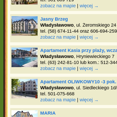
zobacz na mapie
|
więcej →
Jasny Brzeg
Władysławowo
, ul. Żeromskiego 24
tel. (58) 674-11-44 oraz 606-694-259
zobacz na mapie
|
więcej →
Apartament Kasia przy plaży, wc
Władysławowo
, Hryniewieckiego 7
tel. (63) 242-81-10 lub kom.: 512-34
zobacz na mapie
|
więcej →
Apartament OLIWKOWY10 -3 pok.
Władysławowo
, ul. Siedleckiego 1d
tel. 501-075-668
zobacz na mapie
|
więcej →
MARIA