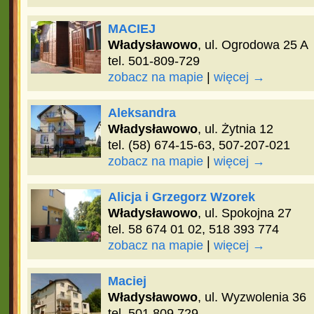
MACIEJ
Władysławowo
, ul. Ogrodowa 25 A
tel. 501-809-729
zobacz na mapie
|
więcej →
Aleksandra
Władysławowo
, ul. Żytnia 12
tel. (58) 674-15-63, 507-207-021
zobacz na mapie
|
więcej →
Alicja i Grzegorz Wzorek
Władysławowo
, ul. Spokojna 27
tel. 58 674 01 02, 518 393 774
zobacz na mapie
|
więcej →
Maciej
Władysławowo
, ul. Wyzwolenia 36
tel. 501 809 729