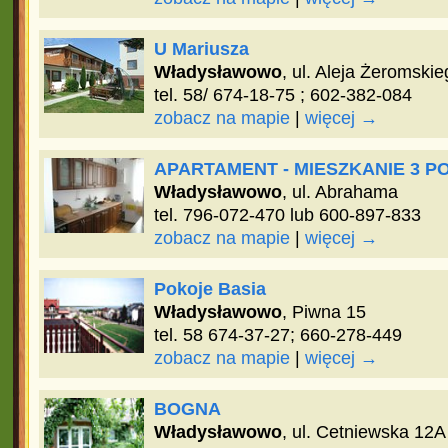
U Mariusza
Władysławowo
, ul. Aleja Żeromski
tel. 58/ 674-18-75 ; 602-382-084
zobacz na mapie
|
więcej →
APARTAMENT - MIESZKANIE 3 
Władysławowo
, ul. Abrahama
tel. 796-072-470 lub 600-897-833
zobacz na mapie
|
więcej →
Pokoje Basia
Władysławowo
, Piwna 15
tel. 58 674-37-27; 660-278-449
zobacz na mapie
|
więcej →
BOGNA
Władysławowo
, ul. Cetniewska 12A