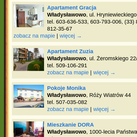
Apartament Gracja
Władysławowo
, ul. Hryniewieckiego
tel. 603-636-533, 603-793-006, (33)
812-35-67
zobacz na mapie
|
więcej →
Apartament Zuzia
Władysławowo
, ul. Żeromskiego 22
tel. 509-106-291
zobacz na mapie
|
więcej →
Pokoje Monika
Władysławowo
, Róży Wiatrów 44
tel. 507-035-082
zobacz na mapie
|
więcej →
Mieszkanie DORA
Władysławowo
, 1000-lecia Państw