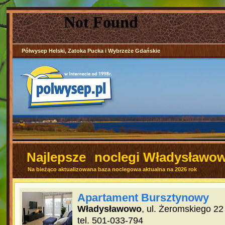
Półwysep Helski, Zatoka Pucka i Wybrzeże Gdańskie
Najlepsze
noclegi Władysławo
Na bieżąco aktualizowana baza noclegowa aktualna na 2026 rok
Apartament Bursztynowy
Władysławowo
, ul. Żeromskiego 22
tel. 501-033-794