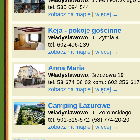
Władysławowo
, ul. Fenikowskiego 
tel. 535-094-544
zobacz na mapie
|
więcej →
Keja - pokoje gościnne
Władysławowo
, ul. Żytnia 4
tel. 602-496-239
zobacz na mapie
|
więcej →
Anna Maria
Władysławowo
, Brzozowa 19
tel. 58-674-06-02 kom.: 602-256-617
zobacz na mapie
|
więcej →
Camping Lazurowe
Władysławowo
, ul. Żeromskiego
tel. 501-315-572, (58) 774-20-20
zobacz na mapie
|
więcej →