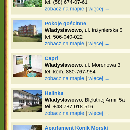
tel. (58) 674-07-61
zobacz na mapie
|
więcej →
Pokoje gościnne
Władysławowo
, ul. Inżynierska 5
tel. 506-040-022
zobacz na mapie
|
więcej →
Capri
Władysławowo
, ul. Morenowa 3
tel. kom. 880-767-954
zobacz na mapie
|
więcej →
Halinka
Władysławowo
, Błękitnej Armii 5a
tel. +48 787-018-516
zobacz na mapie
|
więcej →
Apartament Konik Morski