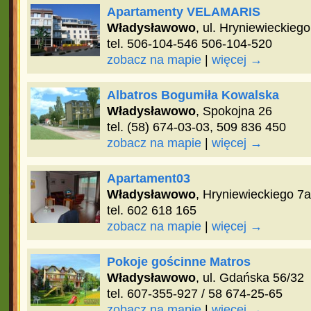
Apartamenty VELAMARIS
Władysławowo
, ul. Hryniewieckieg
tel. 506-104-546 506-104-520
zobacz na mapie
|
więcej →
Albatros Bogumiła Kowalska
Władysławowo
, Spokojna 26
tel. (58) 674-03-03, 509 836 450
zobacz na mapie
|
więcej →
Apartament03
Władysławowo
, Hryniewieckiego 7a
tel. 602 618 165
zobacz na mapie
|
więcej →
Pokoje gościnne Matros
Władysławowo
, ul. Gdańska 56/32
tel. 607-355-927 / 58 674-25-65
zobacz na mapie
|
więcej →