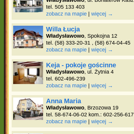
Władysławowo
, ul. Bohaterów Kas
tel. 505 133 403
zobacz na mapie
|
więcej →
Willa Łucja
Władysławowo
, Spokojna 12
tel. (58) 333-20-31 , (58) 674-04-45
zobacz na mapie
|
więcej →
Keja - pokoje gościnne
Władysławowo
, ul. Żytnia 4
tel. 602-496-239
zobacz na mapie
|
więcej →
Anna Maria
Władysławowo
, Brzozowa 19
tel. 58-674-06-02 kom.: 602-256-617
zobacz na mapie
|
więcej →