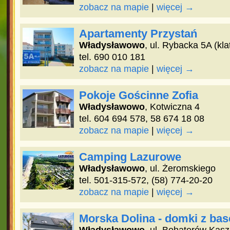
zobacz na mapie
|
więcej →
Apartamenty Przystań
Władysławowo
, ul. Rybacka 5A (kla
tel. 690 010 181
zobacz na mapie
|
więcej →
Pokoje Gościnne Zofia
Władysławowo
, Kotwiczna 4
tel. 604 694 578, 58 674 18 08
zobacz na mapie
|
więcej →
Camping Lazurowe
Władysławowo
, ul. Żeromskiego
tel. 501-315-572, (58) 774-20-20
zobacz na mapie
|
więcej →
Morska Dolina - domki z ba