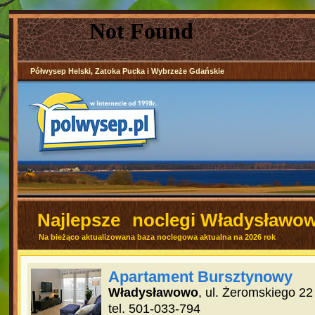
Półwysep Helski, Zatoka Pucka i Wybrzeże Gdańskie
Najlepsze
noclegi Władysławo
Na bieżąco aktualizowana baza noclegowa aktualna na 2026 rok
Apartament Bursztynowy
Władysławowo
, ul. Żeromskiego 22
tel. 501-033-794