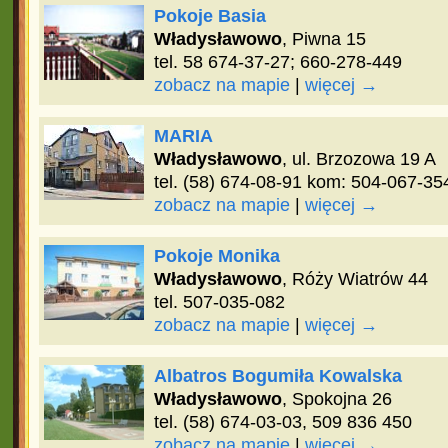
Pokoje Basia
Władysławowo
, Piwna 15
tel. 58 674-37-27; 660-278-449
zobacz na mapie
|
więcej →
MARIA
Władysławowo
, ul. Brzozowa 19 A
tel. (58) 674-08-91 kom: 504-067-35
zobacz na mapie
|
więcej →
Pokoje Monika
Władysławowo
, Róży Wiatrów 44
tel. 507-035-082
zobacz na mapie
|
więcej →
Albatros Bogumiła Kowalska
Władysławowo
, Spokojna 26
tel. (58) 674-03-03, 509 836 450
zobacz na mapie
|
więcej →