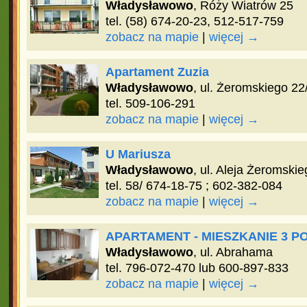
Władysławowo
, Róży Wiatrów 25
tel. (58) 674-20-23, 512-517-759
zobacz na mapie
|
więcej →
Apartament Zuzia
Władysławowo
, ul. Żeromskiego 22
tel. 509-106-291
zobacz na mapie
|
więcej →
U Mariusza
Władysławowo
, ul. Aleja Żeromski
tel. 58/ 674-18-75 ; 602-382-084
zobacz na mapie
|
więcej →
APARTAMENT - MIESZKANIE 3 
Władysławowo
, ul. Abrahama
tel. 796-072-470 lub 600-897-833
zobacz na mapie
|
więcej →