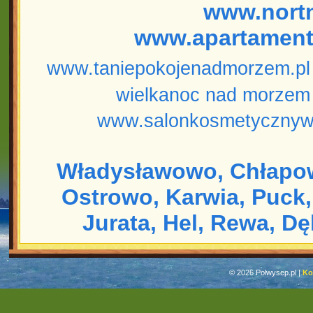
www.nort
www.apartament
www.taniepokojenadmorzem.pl
wielkanoc nad morzem
www.salonkosmetycznyw
Władysławowo,
Chłapo
Ostrowo,
Karwia,
Puck,
Jurata,
Hel,
Rewa,
Dę
© 2026 Polwysep.pl |
Ko