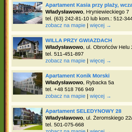
Apartament Kasia przy plaży, wc
Władysławowo
, Hryniewieckiego 7
tel. (63) 242-81-10 lub kom.: 512-34
zobacz na mapie
|
więcej →
WILLA PRZY GWIAZDACH
Władysławowo
, ul. Obrońców Helu 
tel. 511-451-897
zobacz na mapie
|
więcej →
Apartament Konik Morski
Władysławowo
, Rybacka 5a
tel. +48 518 766 949
zobacz na mapie
|
więcej →
Apartament SELEDYNOWY 28
Władysławowo
, ul. Żeromskiego 22
tel. 501-075-668
zobacz na mapie
|
więcej →