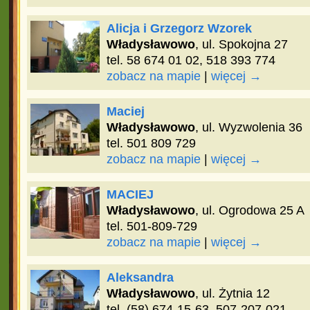
Alicja i Grzegorz Wzorek
Władysławowo
, ul. Spokojna 27
tel. 58 674 01 02, 518 393 774
zobacz na mapie
|
więcej →
Maciej
Władysławowo
, ul. Wyzwolenia 36
tel. 501 809 729
zobacz na mapie
|
więcej →
MACIEJ
Władysławowo
, ul. Ogrodowa 25 A
tel. 501-809-729
zobacz na mapie
|
więcej →
Aleksandra
Władysławowo
, ul. Żytnia 12
tel. (58) 674-15-63, 507-207-021