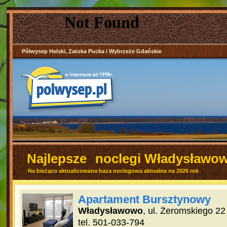
Półwysep Helski, Zatoka Pucka i Wybrzeże Gdańskie
Najlepsze
noclegi Władysławo
Na bieżąco aktualizowana baza noclegowa aktualna na 2026 rok
Apartament Bursztynowy
Władysławowo
, ul. Żeromskiego 22
tel. 501-033-794