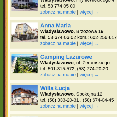
Władysławowo
, Hryniewieckiego 4
tel. 58 774 05 00
zobacz na mapie
|
więcej →
Anna Maria
Władysławowo
, Brzozowa 19
tel. 58-674-06-02 kom.: 602-256-617
zobacz na mapie
|
więcej →
Camping Lazurowe
Władysławowo
, ul. Żeromskiego
tel. 501-315-572, (58) 774-20-20
zobacz na mapie
|
więcej →
Willa Łucja
Władysławowo
, Spokojna 12
tel. (58) 333-20-31 , (58) 674-04-45
zobacz na mapie
|
więcej →