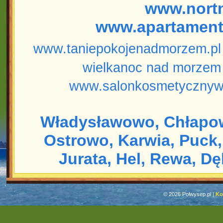
www.nort
www.apartament
www.taniepokojenadmorzem.pl
wielkanoc nad morzem
www.salonkosmetycznyw
Władysławowo,
Chłapo
Ostrowo,
Karwia,
Puck,
Jurata,
Hel,
Rewa,
Dę
© 2026 Polwysep.pl |
Ko