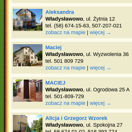
Aleksandra
Władysławowo
, ul. Żytnia 12
tel. (58) 674-15-63, 507-207-021
zobacz na mapie
|
więcej →
Maciej
Władysławowo
, ul. Wyzwolenia 36
tel. 501 809 729
zobacz na mapie
|
więcej →
MACIEJ
Władysławowo
, ul. Ogrodowa 25 A
tel. 501-809-729
zobacz na mapie
|
więcej →
Alicja i Grzegorz Wzorek
Władysławowo
, ul. Spokojna 27
tel. 58 674 01 02, 518 393 774