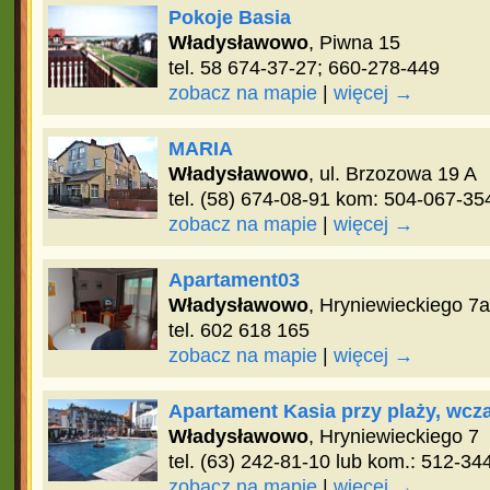
Pokoje Basia
Władysławowo
, Piwna 15
tel. 58 674-37-27; 660-278-449
zobacz na mapie
|
więcej →
MARIA
Władysławowo
, ul. Brzozowa 19 A
tel. (58) 674-08-91 kom: 504-067-35
zobacz na mapie
|
więcej →
Apartament03
Władysławowo
, Hryniewieckiego 7a
tel. 602 618 165
zobacz na mapie
|
więcej →
Apartament Kasia przy plaży, wc
Władysławowo
, Hryniewieckiego 7
tel. (63) 242-81-10 lub kom.: 512-34
zobacz na mapie
|
więcej →