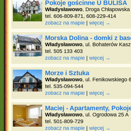
Pokoje gościnne U BULISA
Władysławowo
, Droga Chłapowska
tel. 606-809-871, 608-229-414
zobacz na mapie
|
więcej →
Morska Dolina - domki z ba
Władysławowo
, ul. Bohaterów Kas
tel. 505 133 403
zobacz na mapie
|
więcej →
Morze i Sztuka
Władysławowo
, ul. Fenikowskiego 
tel. 535-094-544
zobacz na mapie
|
więcej →
Maciej - Apartamenty, Pokoj
Władysławowo
, ul. Ogrodowa 25 A
tel. 501-809-729
zobacz na mapie
|
więcej →