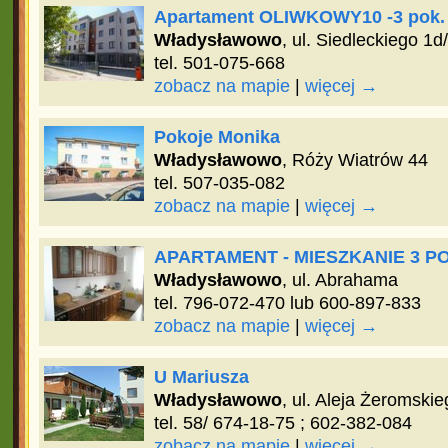
Apartament OLIWKOWY10 -3 pok.
Władysławowo
, ul. Siedleckiego 1d
tel. 501-075-668
zobacz na mapie
|
więcej →
Pokoje Monika
Władysławowo
, Róży Wiatrów 44
tel. 507-035-082
zobacz na mapie
|
więcej →
APARTAMENT - MIESZKANIE 3 
Władysławowo
, ul. Abrahama
tel. 796-072-470 lub 600-897-833
zobacz na mapie
|
więcej →
U Mariusza
Władysławowo
, ul. Aleja Żeromski
tel. 58/ 674-18-75 ; 602-382-084
zobacz na mapie
|
więcej →