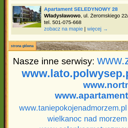
Apartament SELEDYNOWY 28
Władysławowo
, ul. Żeromskiego 22
tel. 501-075-668
zobacz na mapie
|
więcej →
strona główna
www.z
Nasze inne serwisy:
www.lato.polwysep.
www.nort
www.apartament
www.taniepokojenadmorzem.pl
wielkanoc nad morzem