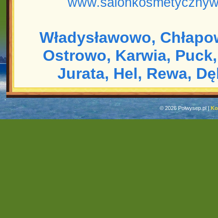
www.salonkosmetycznyw
Władysławowo,
Chłapo
Ostrowo,
Karwia,
Puck,
Jurata,
Hel,
Rewa,
Dę
© 2026 Polwysep.pl |
Ko