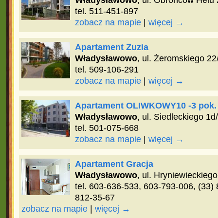
Władysławowo
, ul. Obrońców Helu 
tel. 511-451-897
zobacz na mapie
|
więcej →
Apartament Zuzia
Władysławowo
, ul. Żeromskiego 22
tel. 509-106-291
zobacz na mapie
|
więcej →
Apartament OLIWKOWY10 -3 pok.
Władysławowo
, ul. Siedleckiego 1d
tel. 501-075-668
zobacz na mapie
|
więcej →
Apartament Gracja
Władysławowo
, ul. Hryniewieckiego
tel. 603-636-533, 603-793-006, (33)
812-35-67
zobacz na mapie
|
więcej →