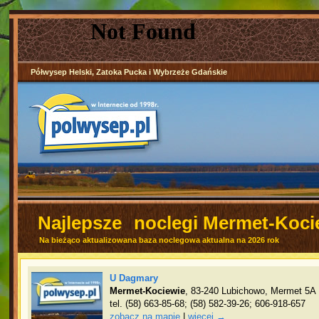
Półwysep Helski, Zatoka Pucka i Wybrzeże Gdańskie
Najlepsze
noclegi Mermet-Koci
Na bieżąco aktualizowana baza noclegowa aktualna na 2026 rok
U Dagmary
Mermet-Kociewie
, 83-240 Lubichowo, Mermet 5A
tel. (58) 663-85-68; (58) 582-39-26; 606-918-657
zobacz na mapie
|
więcej →