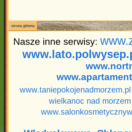
strona główna
www.z
Nasze inne serwisy:
www.lato.polwysep.
www.nort
www.apartament
www.taniepokojenadmorzem.pl
wielkanoc nad morzem
www.salonkosmetycznyw