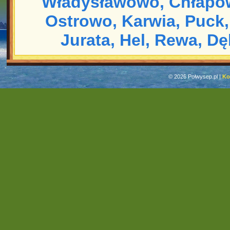
Władysławowo,
Chłapo
Ostrowo,
Karwia,
Puck,
Jurata,
Hel,
Rewa,
Dę
© 2026 Polwysep.pl |
Ko