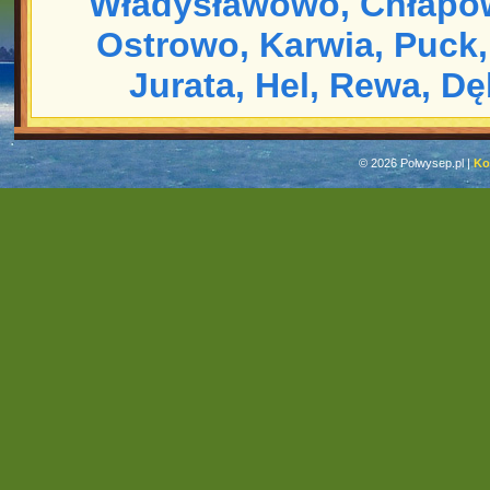
Władysławowo,
Chłapo
Ostrowo,
Karwia,
Puck,
Jurata,
Hel,
Rewa,
Dę
© 2026 Polwysep.pl |
Ko