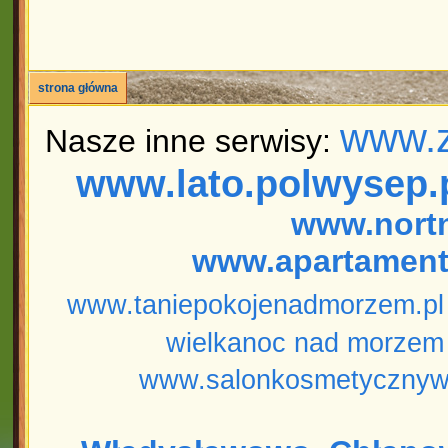
strona główna
www.z
Nasze inne serwisy:
www.lato.polwysep.
www.nort
www.apartament
www.taniepokojenadmorzem.pl
wielkanoc nad morzem
www.salonkosmetycznyw