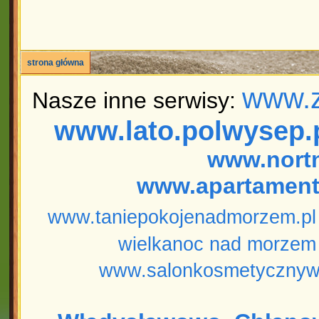
strona główna
www.z
Nasze inne serwisy:
www.lato.polwysep.
www.nort
www.apartament
www.taniepokojenadmorzem.pl
wielkanoc nad morzem
www.salonkosmetycznyw