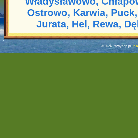
Władysławowo,
Chłapo
Ostrowo,
Karwia,
Puck,
Jurata,
Hel,
Rewa,
Dę
© 2026 Polwysep.pl |
Ko