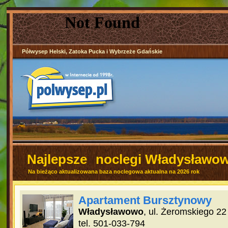
Półwysep Helski, Zatoka Pucka i Wybrzeże Gdańskie
Najlepsze
noclegi Władysławo
Na bieżąco aktualizowana baza noclegowa aktualna na 2026 rok
Apartament Bursztynowy
Władysławowo
, ul. Żeromskiego 22
tel. 501-033-794