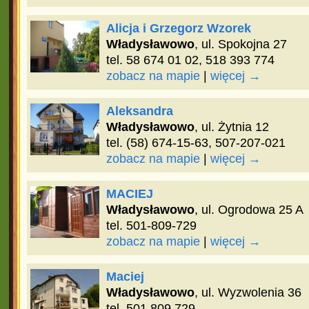
Alicja i Grzegorz Wzorek
Władysławowo
, ul. Spokojna 27
tel. 58 674 01 02, 518 393 774
zobacz na mapie
|
więcej →
Aleksandra
Władysławowo
, ul. Żytnia 12
tel. (58) 674-15-63, 507-207-021
zobacz na mapie
|
więcej →
MACIEJ
Władysławowo
, ul. Ogrodowa 25 A
tel. 501-809-729
zobacz na mapie
|
więcej →
Maciej
Władysławowo
, ul. Wyzwolenia 36
tel. 501 809 729