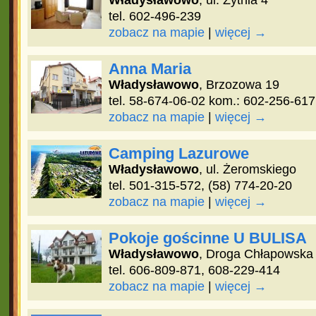
Władysławowo
, ul. Żytnia 4
tel. 602-496-239
zobacz na mapie
|
więcej →
Anna Maria
Władysławowo
, Brzozowa 19
tel. 58-674-06-02 kom.: 602-256-617
zobacz na mapie
|
więcej →
Camping Lazurowe
Władysławowo
, ul. Żeromskiego
tel. 501-315-572, (58) 774-20-20
zobacz na mapie
|
więcej →
Pokoje gościnne U BULISA
Władysławowo
, Droga Chłapowska
tel. 606-809-871, 608-229-414
zobacz na mapie
|
więcej →