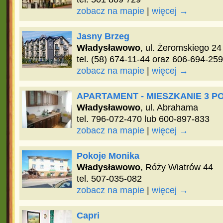
zobacz na mapie
|
więcej →
Jasny Brzeg
Władysławowo
, ul. Żeromskiego 24
tel. (58) 674-11-44 oraz 606-694-259
zobacz na mapie
|
więcej →
APARTAMENT - MIESZKANIE 3 
Władysławowo
, ul. Abrahama
tel. 796-072-470 lub 600-897-833
zobacz na mapie
|
więcej →
Pokoje Monika
Władysławowo
, Róży Wiatrów 44
tel. 507-035-082
zobacz na mapie
|
więcej →
Capri