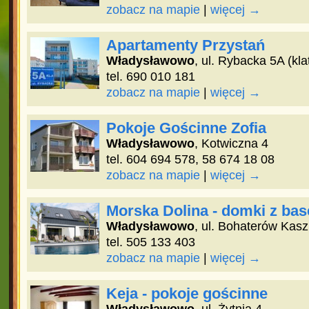
zobacz na mapie
|
więcej →
Apartamenty Przystań
Władysławowo
, ul. Rybacka 5A (kla
tel. 690 010 181
zobacz na mapie
|
więcej →
Pokoje Gościnne Zofia
Władysławowo
, Kotwiczna 4
tel. 604 694 578, 58 674 18 08
zobacz na mapie
|
więcej →
Morska Dolina - domki z ba
Władysławowo
, ul. Bohaterów Kas
tel. 505 133 403
zobacz na mapie
|
więcej →
Keja - pokoje gościnne