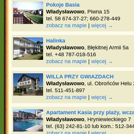
Pokoje Basia
Władysławowo
, Piwna 15
tel. 58 674-37-27; 660-278-449
zobacz na mapie
|
więcej →
Halinka
Władysławowo
, Błękitnej Armii 5a
tel. +48 787-018-516
zobacz na mapie
|
więcej →
WILLA PRZY GWIAZDACH
Władysławowo
, ul. Obrońców Helu 
tel. 511-451-897
zobacz na mapie
|
więcej →
Apartament Kasia przy plaży, wc
Władysławowo
, Hryniewieckiego 7
tel. (63) 242-81-10 lub kom.: 512-34
zobacz na mapie
|
więcej →