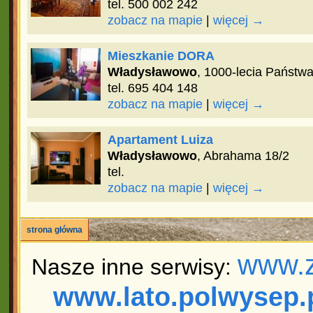
tel. 500 002 242
zobacz na mapie
|
więcej →
Mieszkanie DORA
Władysławowo
, 1000-lecia Państw
tel. 695 404 148
zobacz na mapie
|
więcej →
Apartament Luiza
Władysławowo
, Abrahama 18/2
tel.
zobacz na mapie
|
więcej →
strona główna
www.z
Nasze inne serwisy:
www.lato.polwysep.