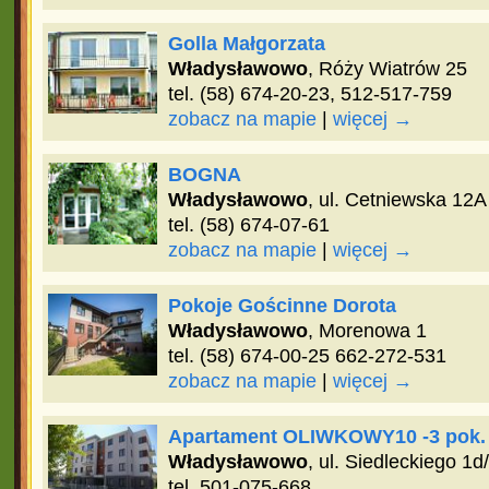
Golla Małgorzata
Władysławowo
, Róży Wiatrów 25
tel. (58) 674-20-23, 512-517-759
zobacz na mapie
|
więcej →
BOGNA
Władysławowo
, ul. Cetniewska 12A
tel. (58) 674-07-61
zobacz na mapie
|
więcej →
Pokoje Gościnne Dorota
Władysławowo
, Morenowa 1
tel. (58) 674-00-25 662-272-531
zobacz na mapie
|
więcej →
Apartament OLIWKOWY10 -3 pok.
Władysławowo
, ul. Siedleckiego 1d
tel. 501-075-668