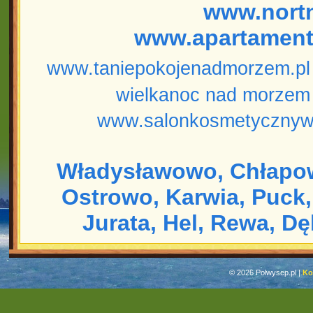
www.nort
www.apartament
www.taniepokojenadmorzem.pl
wielkanoc nad morzem
www.salonkosmetycznyw
Władysławowo,
Chłapo
Ostrowo,
Karwia,
Puck,
Jurata,
Hel,
Rewa,
Dę
© 2026 Polwysep.pl |
Ko