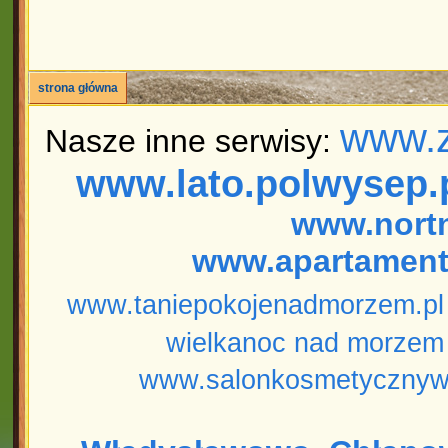
strona główna
www.z
Nasze inne serwisy:
www.lato.polwysep.
www.nort
www.apartament
www.taniepokojenadmorzem.pl
wielkanoc nad morzem
www.salonkosmetycznyw