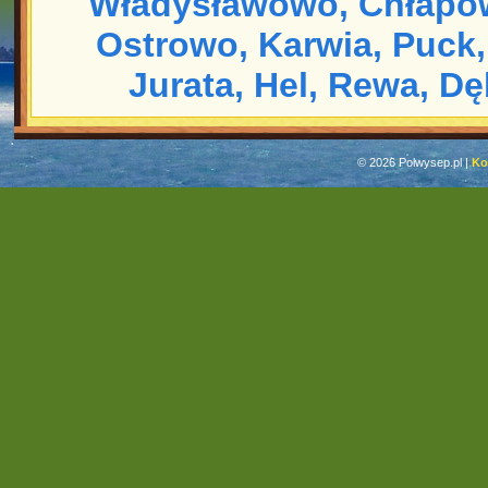
Władysławowo,
Chłapo
Ostrowo,
Karwia,
Puck,
Jurata,
Hel,
Rewa,
Dę
© 2026 Polwysep.pl |
Ko