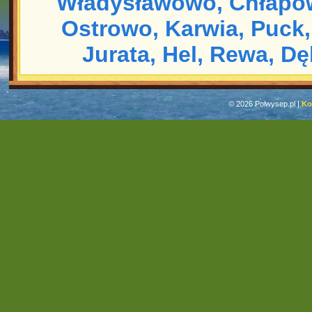
Władysławowo,
Chłapo
Ostrowo,
Karwia,
Puck,
Jurata,
Hel,
Rewa,
Dę
© 2026 Polwysep.pl |
Ko