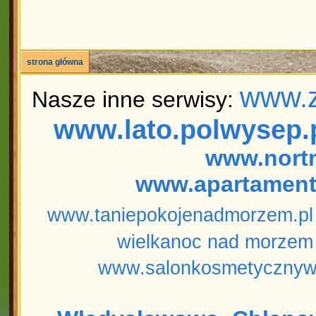
strona główna
www.z
Nasze inne serwisy:
www.lato.polwysep.
www.nort
www.apartament
www.taniepokojenadmorzem.pl
wielkanoc nad morzem
www.salonkosmetycznyw