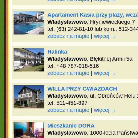
Apartament Kasia przy plaży, wc
Władysławowo
, Hryniewieckiego 7
tel. (63) 242-81-10 lub kom.: 512-34
zobacz na mapie
|
więcej →
Halinka
Władysławowo
, Błękitnej Armii 5a
tel. +48 787-018-516
zobacz na mapie
|
więcej →
WILLA PRZY GWIAZDACH
Władysławowo
, ul. Obrońców Helu 
tel. 511-451-897
zobacz na mapie
|
więcej →
Mieszkanie DORA
Władysławowo
, 1000-lecia Państw