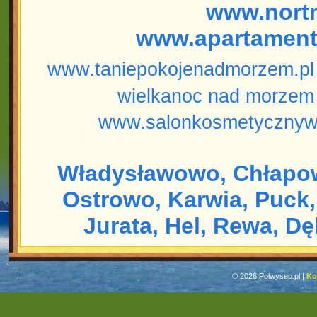
www.nort
www.apartament
www.taniepokojenadmorzem.pl
wielkanoc nad morzem
www.salonkosmetycznyw
Władysławowo,
Chłapo
Ostrowo,
Karwia,
Puck,
Jurata,
Hel,
Rewa,
Dę
© 2026 Polwysep.pl |
Ko