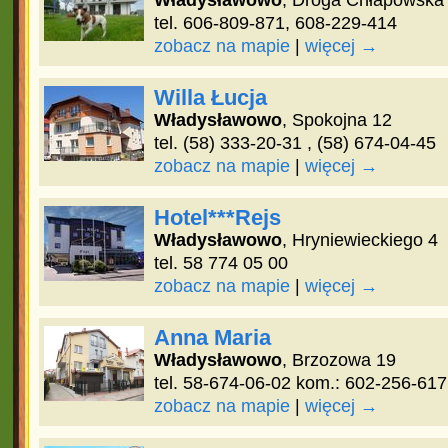
Władysławowo
, Droga Chłapowska
tel. 606-809-871, 608-229-414
zobacz na mapie
|
więcej →
Willa Łucja
Władysławowo
, Spokojna 12
tel. (58) 333-20-31 , (58) 674-04-45
zobacz na mapie
|
więcej →
Hotel***Rejs
Władysławowo
, Hryniewieckiego 4
tel. 58 774 05 00
zobacz na mapie
|
więcej →
Anna Maria
Władysławowo
, Brzozowa 19
tel. 58-674-06-02 kom.: 602-256-617
zobacz na mapie
|
więcej →