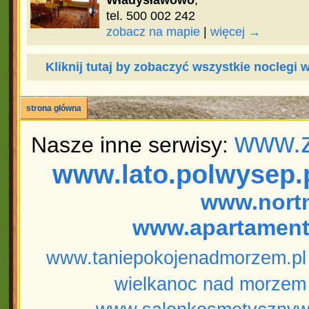
Władysławowo
,
tel. 500 002 242
zobacz na mapie
|
więcej →
Kliknij tutaj by zobaczyć wszystkie noclegi
strona główna
www.z
Nasze inne serwisy:
www.lato.polwysep.
www.nort
www.apartament
www.taniepokojenadmorzem.pl
wielkanoc nad morzem