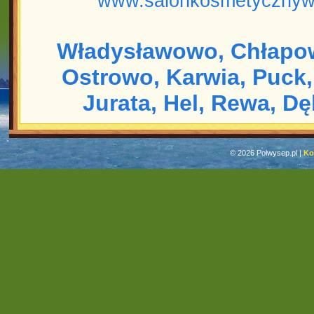
www.salonkosmetycznyw
Władysławowo,
Chłapo
Ostrowo,
Karwia,
Puck,
Jurata,
Hel,
Rewa,
Dę
© 2026 Polwysep.pl |
Ko