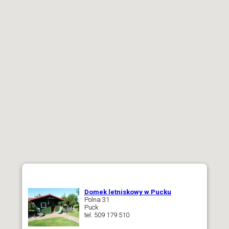
Domek letniskowy w Pucku
Polna 31
Puck
tel. 509 179 510