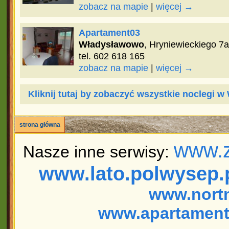
zobacz na mapie
|
więcej →
Apartament03
Władysławowo
, Hryniewieckiego 7a
tel. 602 618 165
zobacz na mapie
|
więcej →
Kliknij tutaj by zobaczyć wszystkie noclegi 
strona główna
www.z
Nasze inne serwisy:
www.lato.polwysep.
www.nort
www.apartament