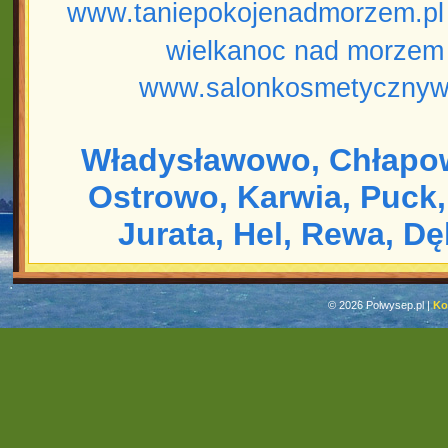
www.taniepokojenadmorzem.pl
wielkanoc nad morzem
www.salonkosmetycznyw
Władysławowo,
Chłapo
Ostrowo,
Karwia,
Puck,
Jurata,
Hel,
Rewa,
Dę
© 2026 Polwysep.pl |
Ko