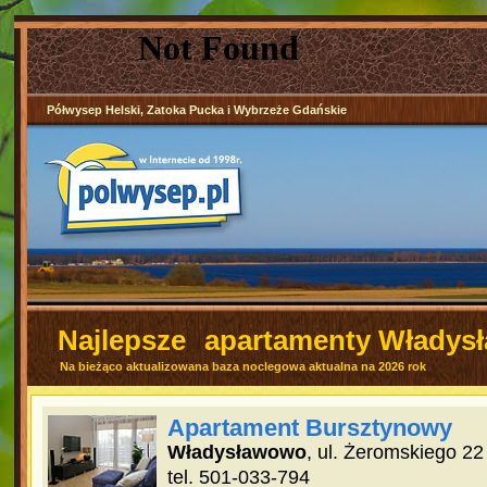
Półwysep Helski, Zatoka Pucka i Wybrzeże Gdańskie
Najlepsze
apartamenty Władys
Na bieżąco aktualizowana baza noclegowa aktualna na 2026 rok
Apartament Bursztynowy
Władysławowo
, ul. Żeromskiego 22
tel. 501-033-794