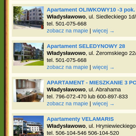
Apartament OLIWKOWY10 -3 pok.
Władysławowo
, ul. Siedleckiego 1d
tel. 501-075-668
zobacz na mapie
|
więcej →
Apartament SELEDYNOWY 28
Władysławowo
, ul. Żeromskiego 22
tel. 501-075-668
zobacz na mapie
|
więcej →
APARTAMENT - MIESZKANIE 3 
Władysławowo
, ul. Abrahama
tel. 796-072-470 lub 600-897-833
zobacz na mapie
|
więcej →
Apartamenty VELAMARIS
Władysławowo
, ul. Hryniewieckieg
tel. 506-104-546 506-104-520