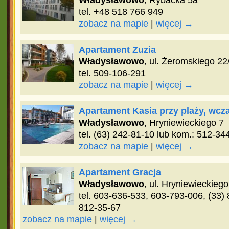
Władysławowo
, Rybacka 5a
tel. +48 518 766 949
zobacz na mapie
|
więcej →
Apartament Zuzia
Władysławowo
, ul. Żeromskiego 22
tel. 509-106-291
zobacz na mapie
|
więcej →
Apartament Kasia przy plaży, wc
Władysławowo
, Hryniewieckiego 7
tel. (63) 242-81-10 lub kom.: 512-34
zobacz na mapie
|
więcej →
Apartament Gracja
Władysławowo
, ul. Hryniewieckiego
tel. 603-636-533, 603-793-006, (33)
812-35-67
zobacz na mapie
|
więcej →